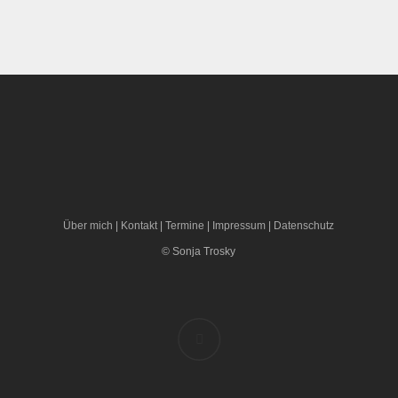
Über mich
|
Kontakt
|
Termine
|
Impressum
|
Datenschutz
© Sonja Trosky