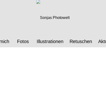
mich
Fotos
Illustrationen
Retuschen
Akt
ktischen Prüfung, auch Situationsaufgabe genannt. Wir bekamen
bereiten. Das bedeutete konkret, mit dem Model das richtige O