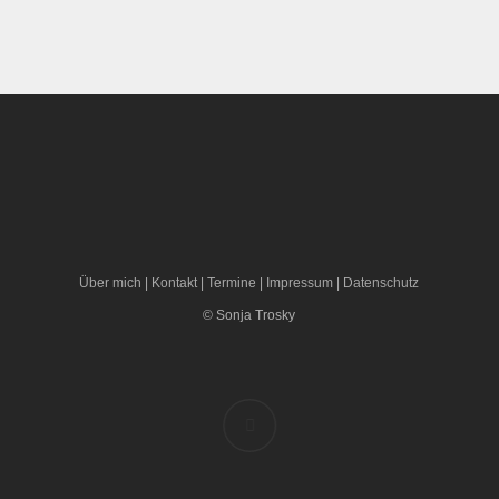
Über mich
|
Kontakt
|
Termine
|
Impressum
|
Datenschutz
© Sonja Trosky